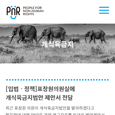
개식육금지
[입법ㆍ정책]표창원의원실에
개식육금지법안 제안서 전달
최근 표창원 의원이 개식육금지법안을 발의하겠다고
발표한데 대해 PNR은 관련 연구자료를 토대로 법안제안서