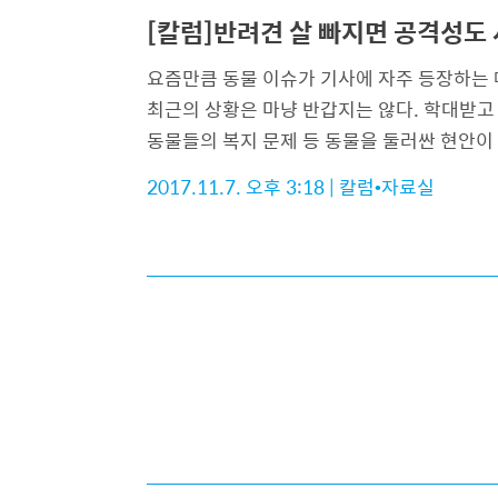
[칼럼]반려견 살 빠지면 공격성도
요즘만큼 동물 이슈가 기사에 자주 등장하는 
최근의 상황은 마냥 반갑지는 않다. 학대받고
동물들의 복지 문제 등 동물을 둘러싼 현안이
2017.11.7. 오후 3:18
|
칼럼•자료실