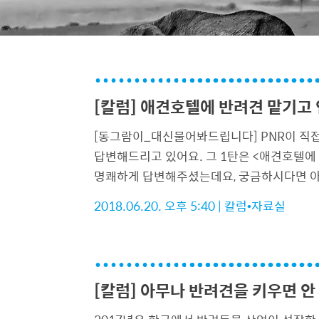
[칼럼] 애견호텔에 반려견 맡기고 
[동그람이_대신물어봐드립니다] PNR이 직접
답변해드리고 있어요. 그 1탄은 <애견호텔에
명쾌하게 답변해주셨는데요, 궁금하시다면 아
2018.06.20. 오후 5:40
|
칼럼•자료실
[칼럼] 아무나 반려견을 키우면 안