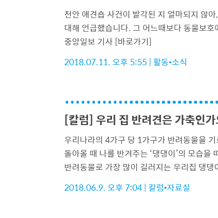
천안 애견숍 사건이 발각된 지 얼마되지 않아
대해 언급했습니다. 그 어느때보다 동물보호에
중앙일보 기사 [바로가기]
2018.07.11. 오후 5:55
|
활동•소식
[칼럼] 우리 집 반려견은 가축인가
우리나라의 4가구 당 1가구가 반려동물을 기르
돌아올 때 나를 반겨주는 ‘댕댕이’의 모습을 
반려동물로 가장 많이 길러지는 우리집 댕댕이, ‘
2018.06.9. 오후 7:04
|
칼럼•자료실