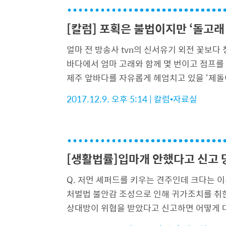
[칼럼] 포획은 불법이지만 ‘돌고래
얼마 전 방송사 tvn의 신서유기 외전 꽃보다
바다에서 엄마 고래와 함께 몇 번이고 점프를 
제주 앞바다를 자유롭게 헤엄치고 있을 ‘제돌이’
2017.12.9. 오후 5:14
|
칼럼•자료실
[생활법률]입마개 안했다고 신고
Q. 저먼 셰퍼드를 키우는 견주인데 크다는 
처벌법 불안감 조성으로 인해 귀가조치를 취한
상대방이 위협을 받았다고 신고하면 어떻게 대