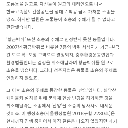
도롱뇽을 원고로, 자신들이 원고의 대리인으로 나서
한국고속철도건설공단을 상대로 착공 금지 가처분 소송을
냈죠. 하지만 법원은 도롱뇽이 소송의 주체가 될 수 없다고
판단했습니다.
‘황금박쥐’ 또한 소송의 주체로 인정받지 못한 동물입니다.
2007년 황금박쥐를 비롯한 7종의 박쥐 서식지가 가금-칠금
간 도로 확·포장 구역으로 결정되자, 충주환경운동연합과
환경법률센터는 결정을 취소해달라며 황금박쥐를 원고로
소송을 냈습니다. 그러나 청주지법은 동물을 소송의 주체로
인정하지 않았죠.
그 이후 소송의 주체로 등장한 동물은 ‘산양’입니다. 설악산
케이블카 설치를 위해 문화재 현상 변경을 허가해준 것을
취소해달라는 소송에서 ‘산양’을 소송의 당사자로 내세운
것이죠. 이 행정소송(서울행정법원 2018구합 2230호)은
현재까지 진행 중이어서 아직 결론은 나오지 않았지만 과거