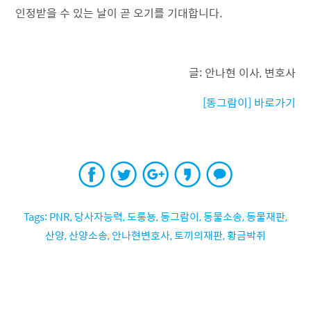
인정받을 수 있는 날이 곧 오기를 기대합니다.
글: 안나현 이사, 변호사
[동그람이] 바로가기
PNR
,
당사자능력
,
도롱뇽
,
동그람이
,
동물소송
,
동물재판
,
산양
,
산양소송
,
안나현변호사
,
토끼의재판
,
황금박쥐