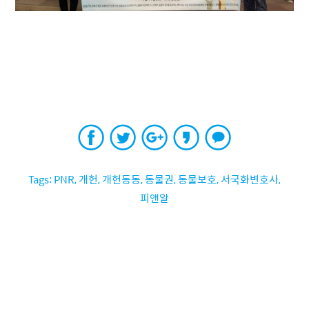
PNR
,
개헌
,
개헌동동
,
동물권
,
동물보호
,
서국화변호사
,
피앤알